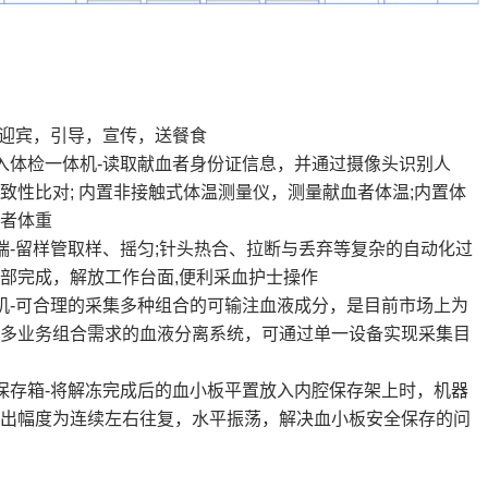
-迎宾，引导，宣传，送餐食
入体检一体机-读取献血者身份证信息，并通过摄像头识别人
致性比对; 内置非接触式体温测量仪，测量献血者体温;内置体
者体重
端-留样管取样、摇匀;针头热合、拉断与丢弃等复杂的自动化过
部完成，解放工作台面,便利采血护士操作
机-可合理的采集多种组合的可输注血液成分，是目前市场上为
多业务组合需求的血液分离系统，可通过单一设备实现采集目
保存箱-将解冻完成后的血小板平置放入内腔保存架上时，机器
出幅度为连续左右往复，水平振荡，解决血小板安全保存的问