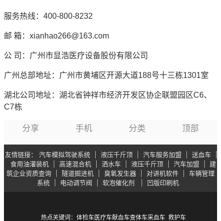
服务热线：400-800-8232
邮 箱：xianhao266@163.com
公 司：广州市显浩医疗设备股份有限公司
广州总部地址：广州市黄埔区开源大道188号十三栋1301室
湖北公司地址：湖北省钟祥市经济开发区协企联盟园区C6、
C7栋
分享
手机
分类
顶部
友情链接
汽车模拟驾驶系统
液压千斤顶
汽车服务加盟
送血车
食用油灌装机
高速混合机
洒水车
液压千斤顶
汽车加盟
建
筑企业资质查询
隧道掘进机
臭氧发生器
对讲机软件
车辆管理
系统
电动调节阀
软泡催化剂
凹版印刷机
热点关键词：
体检车
医疗车
献血车
查体车
采血车
救护车