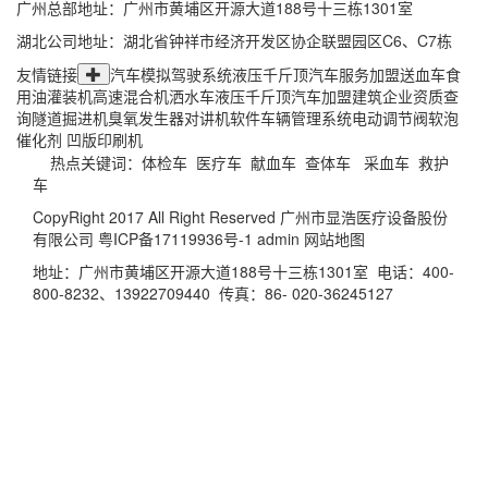
广州总部地址：广州市黄埔区开源大道188号十三栋1301室
湖北公司地址：湖北省钟祥市经济开发区协企联盟园区C6、C7栋
友情链接
汽车模拟驾驶系统
液压千斤顶
汽车服务加盟
送血车
食
用油灌装机
高速混合机
洒水车
液压千斤顶
汽车加盟
建筑企业资质查
询
隧道掘进机
臭氧发生器
对讲机软件
车辆管理系统
电动调节阀
软泡
催化剂
凹版印刷机
热点关键词：
体检车
医疗车
献血车
查体车
采血车
救护
车
CopyRight 2017 All Right Reserved 广州市显浩医疗设备股份
有限公司
粤ICP备17119936号-1
admin
网站地图
地址：广州市黄埔区开源大道188号十三栋1301室 电话：400-
800-8232、13922709440 传真：86- 020-36245127