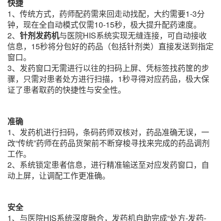
快捷
1、传统方式，药师配药需来回走动找配，大约需要1-3分
钟，现在全自动模式仅需10-15秒，极大提升配药速度。
2、
针剂发药机
与医院HIS系统实现无缝连接，可自动接收
信息，15秒将分包好的药品（包括针剂类）直接发送到指定
窗口。
3、发药窗口无需进行以往的扫码上屏、凭标签找药筐的步
骤，只需对患者处方进行扫描，1秒寻得对应药品，极大
保
证了患者取药的快捷性与安全性。
准确
1、发药机进行扫码，条码药师双核对，药品准确无误，一
改“传统”药师在药品货架前不断穿梭寻找来完成的药品
调剂
工作。
2、系统锁定患者信息，进行精准输送至对应发药窗口，自
动上屏，让调配工作更准确。
安全
1、与医院HIS系统深度融合，发药机自助完成“处方-发药-