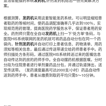
显浩智能摆药系统
发药机
,针剂发药机给出一份完美解决方
案。
根据测算，
发药机
采用这套智能发药系统，可以明显缩短患
者取药的等候时间，使药品调配准确率几乎达到100％，实
现规范用药管理，提高医院药学服务水平，保证患者用药安
全。药剂师只需在全自动
发药机
上扫一下“处方单”条码，与
医院HIS系统联网的发药机就可将药品自动分包在同一个药
袋内，
针剂发药机
并自动打印上患者信息、药物清单、用药
须知等相关信息，最后通过传送带递交给药师患者手中。药
师扫描处方条形码，通过医院HIS系统转送过来的医嘱信息
自动传达到药房的药师手中。全自动摆药机根据医嘱，分时
分段为住院患者进行单剂量药品分包，并通过轨道弹出，送
至传送带。（发药速度最高可达2000支/小时）药品自动传
送到药师手中，患者从缴费到取药平均只需5～10分钟。